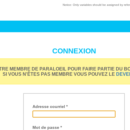
Notice
: Only variables should be assigned by refe
CONNEXION
TRE MEMBRE DE PARALOEIL POUR FAIRE PARTIE DU B
SI VOUS N'ÊTES PAS MEMBRE VOUS POUVEZ LE
DEVEN
Adresse courriel
*
Mot de passe
*