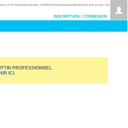
rence in
/home/paraloei/public_html/bottin/templates/paraloeil/index.php
on line
124
INSCRIPTION / CONNEXION
OTTIN PROFESSIONNEL.
IR ICI
.