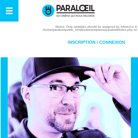
Warning
: Undefined variable $safeurlparams in
/home/paraloei/public_html/bottin/components/com_bottin/controller
on line
25
Notice
: Only variables should be assigned by reference in
RETOUR À LA LISTE
/home/paraloei/public_html/bottin/templates/paraloeil/index.php
on 
INSCRIPTION / CONNEXION