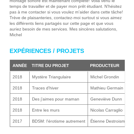
montage sonore est maintenant complété! Voilà venu le
temps de travailler et de payer mon prêt étudiant. N'hésitez
pas à me contacter si vous voulez m'aider dans cette tâche!
Trève de plaisanteries, contactez-moi surtout si vous aimez
les différents liens partagés sur cette page et que vous
auriez besoin de mes services. Mes sincères salutations,
Michel
EXPÉRIENCES / PROJETS
ANNÉE
TITRE DU PROJET
PRODUCTEUR
2018
Mystère Triangulaire
Michel Grondin
2018
Traces d'hiver
Mathieu Germain
2018
Des j'aimes pour maman
Geneviève Dunn
2018
Entre les murs
Nicolas Carraglio
2017
BDSM: l'érotisme autrement
Étienne Destroismaiso